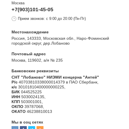
Москва
+7(903)101-45-05
Прием звонков: с 9:00 до 20:00 (Пн-Пт)
Местонахождение
Россия, 143333, Московская обл., Наро-Фоминский
городской округ, дер.Лобаново
Почтовый адрес
Москва, 119602, а/я № 235
Банковские реквизиты
СНТ "Лобаново" НИЭМИ концерна "Антей"
Р/с
40703810338000014379 в ПАО Сбербанк,
к/с
30101810400000000225,
БИК
044525225
ИНН
5030024135,
КПП
503001001,
ОКПО
39787068,
ОКАТО
46238810013
Мы в соц сетях