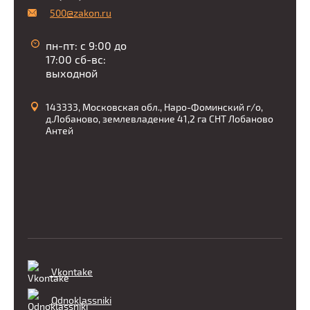
500@zakon.ru
пн-пт: с 9:00 до
17:00 сб-вс:
выходной
143333, Московская обл., Наро-Фоминский г/о,
д.Лобаново, землевладение 41,2 га СНТ Лобаново
Антей
Vkontake
Odnoklassniki